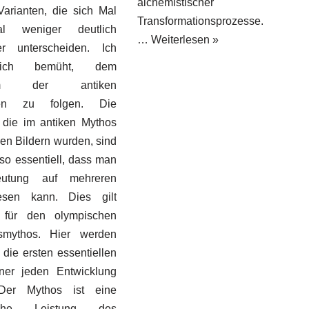
alchemistischer
Varianten, die sich Mal
Transformationsprozesse.
l weniger deutlich
…
Weiterlesen »
er unterscheiden. Ich
ich bemüht, dem
rom der antiken
gen zu folgen. Die
, die im antiken Mythos
en Bildern wurden, sind
 so essentiell, dass man
eutung auf mehreren
sen kann. Dies gilt
 für den olympischen
smythos. Hier werden
die ersten essentiellen
ner jeden Entwicklung
. Der Mythos ist eine
ische Leistung des