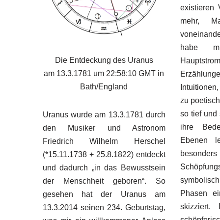
existieren 
mehr, Ma
voneinand
habe m
Die Entdeckung des Uranus
Hauptst
am 13.3.1781 um 22:58:10 GMT in
Erzählun
Bath/England
Intuitionen
zu poetisch
so tief und
Uranus wurde am 13.3.1781 durch
ihre Bed
den Musiker und Astronom
Ebenen le
Friedrich Wilhelm Herschel
besonders
(*15.11.1738 + 25.8.1822) entdeckt
Schöpfung
und dadurch „in das Bewusstsein
symbolisch 
der Menschheit geboren“. So
Phasen ei
gesehen hat der Uranus am
skizziert
13.3.2014 seinen 234. Geburtstag,
schöpfer