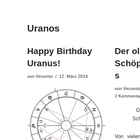
Uranos
Happy Birthday
Der o
Uranus!
Schö
s
von
Vincento
12. März 2014
von
Vincent
2 Kommenta
D
Sc
Von viele