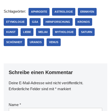
Schlagwörter:
APHRODITE
ASTROLOGIE
ERINNYEN
ETYMOLOGIE
GÄA
HIRNFORSCHUNG
KRONOS
KUNST
LIEBE
MELIAI
MYTHOLOGIE
SATURN
SCHÖNHEIT
URANOS
VENUS
Schreibe einen Kommentar
Deine E-Mail-Adresse wird nicht veröffentlicht.
Erforderliche Felder sind mit
*
markiert
Name
*