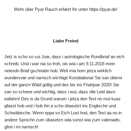
Mehr über Pyar Rauch erfahrt Ihr unter
https://pyar.de/
Liabe Freind
Jetz is scho so vui Joar, dass i astrologische Rundbriaf an eich
schreib. Und i war nia so froh, ois wia i am 9.11.2018 mein
neiesdn Briaf gschriabn hob. Weil mia hom jetza wirklich
wundervoie und narrisch wichtige Kostäiationa! Sie san überoi
auf der ganzn Wäid gültig und des bis ins Friahjoar 2020! Sie
san so scheee und wichtig, dass i wui, dass olle Leid davo
eafahrn! Des is da Grund warum i jetza den Text no moi kuaz
gfasst hob und i hob ihn a scho übasetzt ins Englische und
Schwäbische. Wenn eppa vo Eich Lust hod, den Text aa no in
andere Sprochn zum übasetzn oda sonst wia zum vabroadn,
gfrei i mi narrisch!