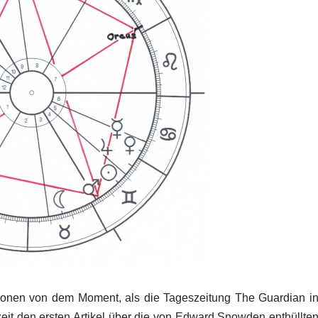
tionen von dem Moment, als die Tageszeitung The Guardian i
it den ersten Artikel über die von Edward Snowden enthüllte