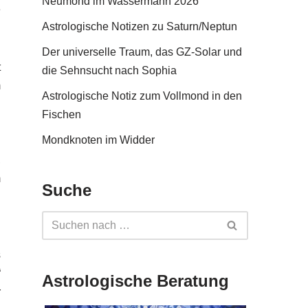
Neumond im Wassermann 2026
e
Astrologische Notizen zu Saturn/Neptun
Der universelle Traum, das GZ-Solar und
t
die Sehnsucht nach Sophia
m
Astrologische Notiz zum Vollmond in den
u
Fischen
d
Mondknoten im Widder
n
,
m
Suche
u
s
“
Astrologische Beratung
r