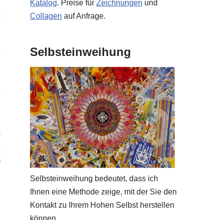
Katalog
. Preise für
Zeichnungen
und
n
Collagen
auf Anfrage.
Selbsteinweihung
4
,
,
e
u
g
s
e
m
g
Selbsteinweihung bedeutet, dass ich
n
Ihnen eine Methode zeige, mit der Sie den
Kontakt zu Ihrem Hohen Selbst herstellen
können.