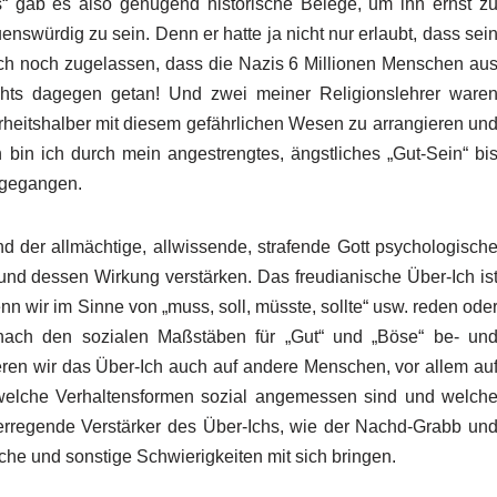
es“ gab es also genügend historische Belege, um ihn ernst z
enswürdig zu sein. Denn er hatte ja nicht nur erlaubt, dass sei
ch noch zugelassen, dass die Nazis 6 Millionen Menschen au
ichts dagegen getan! Und zwei meiner Religionslehrer ware
herheitshalber mit diesem gefährlichen Wesen zu arrangieren un
 bin ich durch mein angestrengtes, ängstliches „Gut-Sein“ bi
n gegangen.
d der allmächtige, allwissende, strafende Gott psychologisch
und dessen Wirkung verstärken. Das freudianische Über-Ich is
n wir im Sinne von „muss, soll, müsste, sollte“ usw. reden ode
ach den sozialen Maßstäben für „Gut“ und „Böse“ be- un
izieren wir das Über-Ich auch auf andere Menschen, vor allem au
r, welche Verhaltensformen sozial angemessen sind und welch
sterregende Verstärker des Über-Ichs, wie der Nachd-Grabb un
che und sonstige Schwierigkeiten mit sich bringen.