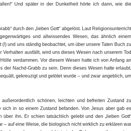
len!“ Und später in der Dunkelheit hörte ich dann, wie di
rabb“ durch den „lieben Gott“ abgelöst.
Laut Religionsunterrich
llgegenwärtiges und allwissendes Wesen, das ähnlich eine
(!) und uns ständig beobachtet, um über unsere Taten Buch z
er Verhalten ausfällt, wird uns dieses Wesen nach unserem To
r Hölle verdammen. Vor diesem Wesen hatte ich von Anfang a
als der Nachd-Grabb zu sein. Denn dieses Wesen hatte erlaubt
 gequält, gekreuzigt und getötet wurde – und zwar angeblich, u
außerordentlich schönen, leichten und befreiten Zustand z
e sich in so einem Zustand befanden. Von Jesus aber gab e
 über ihn. Er schien tatsächlich gelebt und den „lieben Gott
 – auf eine Weise, die biologisch nicht wirklich zu erklären wa