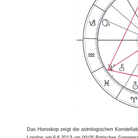
Das Horoskop zeigt die astrologischen Konstella
London am 6.6.2013 um 00:05 Britischer Sommerze