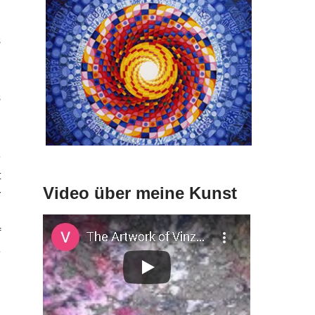
u
n
s
n
d
s
e
t
Video über meine Kunst
r
d
f
e
d