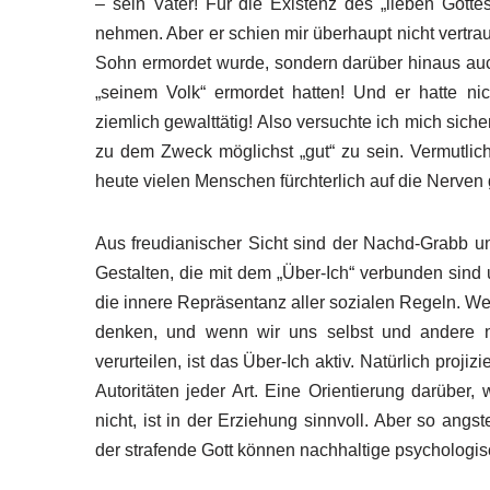
– sein Vater! Für die Existenz des „lieben Gott
nehmen. Aber er schien mir überhaupt nicht vertrau
Sohn ermordet wurde, sondern darüber hinaus au
„seinem Volk“ ermordet hatten! Und er hatte n
ziemlich gewalttätig! Also versuchte ich mich sic
zu dem Zweck möglichst „gut“ zu sein. Vermutlich
heute vielen Menschen fürchterlich auf die Nerve
Aus freudianischer Sicht sind der Nachd-Grabb un
Gestalten, die mit dem „Über-Ich“ verbunden sind 
die innere Repräsentanz aller sozialen Regeln. Wen
denken, und wenn wir uns selbst und andere n
verurteilen, ist das Über-Ich aktiv. Natürlich proj
Autoritäten jeder Art. Eine Orientierung darübe
nicht, ist in der Erziehung sinnvoll. Aber so ang
der strafende Gott können nachhaltige psychologis