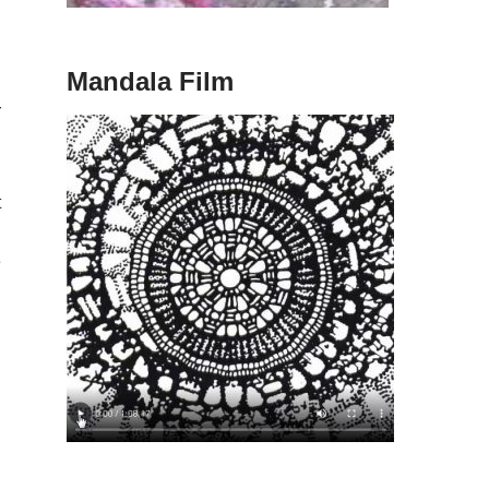
u
h
Mandala Film
n
r
t
,
e
n