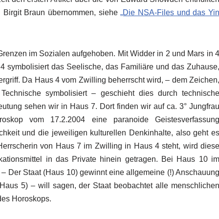
on Birgit Braun übernommen, siehe
„Die NSA-Files und das Yi
enzen im Sozialen aufgehoben. Mit Widder in 2 und Mars in 
s 4 symbolisiert das Seelische, das Familiäre und das Zuhause
ergriff. Da Haus 4 vom Zwilling beherrscht wird, – dem Zeichen
echnische symbolisiert – geschieht dies durch technisch
tung sehen wir in Haus 7. Dort finden wir auf ca. 3° Jungfra
oskop vom 17.2.2004 eine paranoide Geistesverfassun
ichkeit und die jeweiligen kulturellen Denkinhalte, also geht e
rrscherin von Haus 7 im Zwilling in Haus 4 steht, wird dies
tionsmittel in das Private hinein getragen. Bei Haus 10 i
 – Der Staat (Haus 10) gewinnt eine allgemeine (!) Anschauun
 Haus 5) – will sagen, der Staat beobachtet alle menschliche
 des Horoskops.