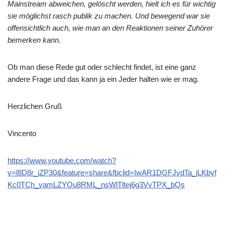
Mainstream abweichen, gelöscht werden, hielt ich es für wichtig
sie möglichst rasch publik zu machen. Und bewegend war sie
offensichtlich auch, wie man an den Reaktionen seiner Zuhörer
bemerken kann.
Ob man diese Rede gut oder schlecht findet, ist eine ganz
andere Frage und das kann ja ein Jeder halten wie er mag.
Herzlichen Gruß
Vincento
https://www.youtube.com/watch?
v=l8D8r_jZP30&feature=share&fbclid=IwAR1DGFJvdTa_jLKbyf
Kc0TCh_vamLZYOu8RML_nsWlTltej6g3VvTPX_bQs