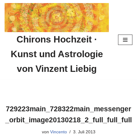
Zum
Inhalt
springen
Chirons Hochzeit ·
Kunst und Astrologie
von Vinzent Liebig
729223main_728322main_messenger
_orbit_image20130218_2_full_full_full
von
Vincento
3. Juli 2013