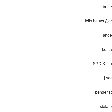
iren
felix.beuter@gr
ange
kont
SPD-Kultur
j.s
bender.s
stefan