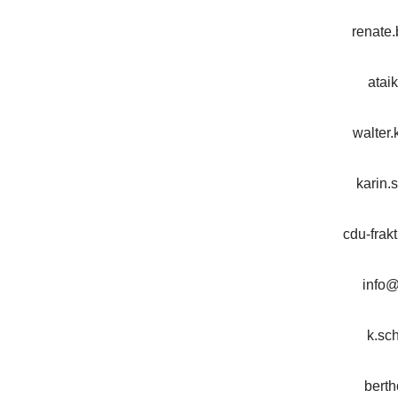
renate
atai
walter
karin
cdu-frak
info@
k.sc
bert