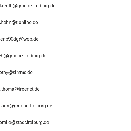
kreuth@gruene-freiburg.de
.hehn@t-online.de
rsenb90dg@web.de
eh@gruene-freiburg.de
mothy@simms.de
t.thoma@freenet.de
ann@gruene-freiburg.de
eralle@stadt.freiburg.de