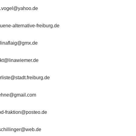
e.vogel@yahoo.de
uene-alternative-freiburg.de
linaflaig@gmx.de
akt@linawiemer.de
liste@stadt.freiburg.de
oehne@gmail.com
pd-fraktion@posteo.de
schillinger@web.de