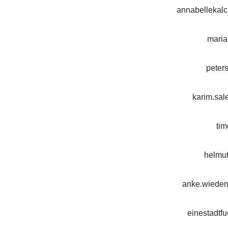
annabellekalc
maria
pete
karim.sal
ti
helmu
anke.wiedem
einestadtfu