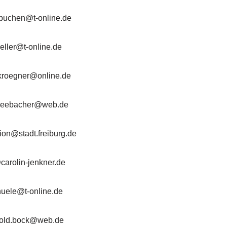
.buchen@t-online.de
keller@t-online.de
.kroegner@online.de
.seebacher@web.de
tion@stadt.freiburg.de
carolin-jenkner.de
huele@t-online.de
hold.bock@web.de