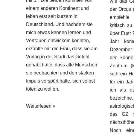
mir 1*. Die beiden kommen von
wie das Ga
einem anderen Kontinent und
der Orcus e
leben erst seit kurzem in
empfehle
Deutschland. Und nachdem sie
kritisch z
mich etwas kennen lernen und
über Euer 
Vertrauen entwickeln konnten,
Jahr ko
erzählte mir die Frau, dass sie am
Dezember 
Vortag in der Stadt das Gefühl
der Sonne
gehabt hatte, dass alle Menschen
Zentrum (k
sie beobachten und den starken
sich ein H
Impuls verspürt hatte, sich selbst
für ein Jah
töten zu wollen.
ich als da
bezeichne
Weiterlesen »
astrologi
das GZ n
nächsthöh
Noch ein