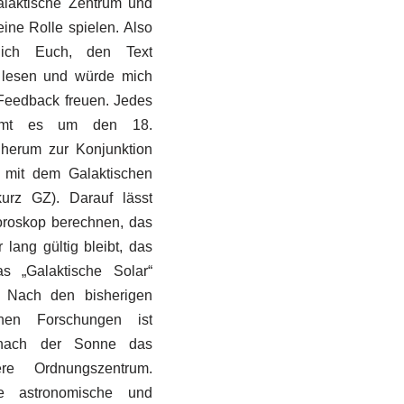
laktische Zentrum und
ine Rolle spielen. Also
 ich Euch, den Text
u lesen und würde mich
Feedback freuen. Jedes
mmt es um den 18.
herum zur Konjunktion
 mit dem Galaktischen
urz GZ). Darauf lässt
oroskop berechnen, das
r lang gültig bleibt, das
s „Galaktische Solar“
. Nach den bisherigen
schen Forschungen ist
ach der Sonne das
ere Ordnungszentrum.
e astronomische und