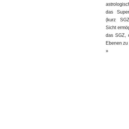
astrologis
das Super
(kurz SGZ
Sicht ermö
das SGZ, 
Ebenen zu 
»