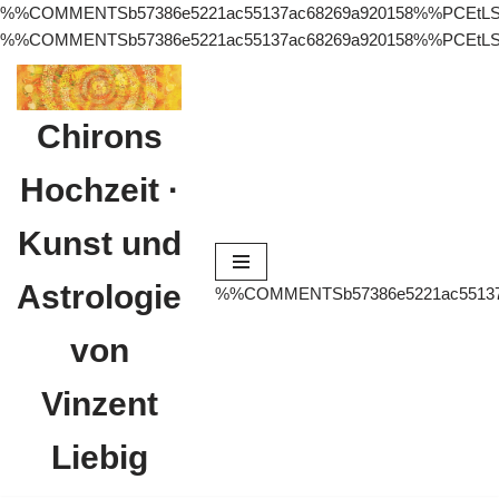
%%COMMENTSb57386e5221ac55137ac68269a920158%%PCEtLS
%%COMMENTSb57386e5221ac55137ac68269a920158%%PCEt
Zum
Chirons
Inhalt
springen
Hochzeit ·
Kunst und
Astrologie
%%COMMENTSb57386e5221ac55137
von
Vinzent
Liebig